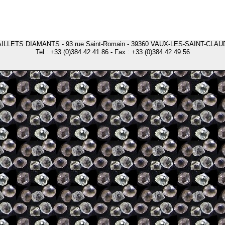
AILLETS DIAMANTS - 93 rue Saint-Romain - 39360 VAUX-LES-SAINT-CLAU
Tel : +33 (0)384.42.41.86 - Fax : +33 (0)384.42.49.56